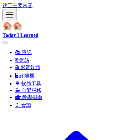
跳至主要内容
Today I Learned
📚 筆記
🌐 網站
🎬 影音媒體
🖥️ 終端機
💾 軟體工具
🐳 自架服務
🎓 教學指南
🍲 食譜